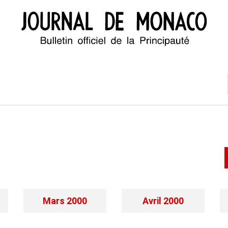
Mars 2000
Avril 2000