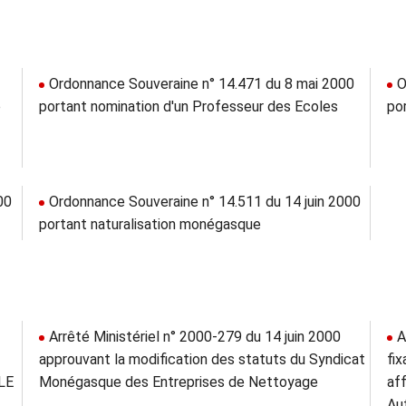
Ordonnance Souveraine n° 14.471 du 8 mai 2000
O
é
portant nomination d'un Professeur des Ecoles
po
00
Ordonnance Souveraine n° 14.511 du 14 juin 2000
portant naturalisation monégasque
Arrêté Ministériel n° 2000-279 du 14 juin 2000
A
approuvant la modification des statuts du Syndicat
fi
LE
Monégasque des Entreprises de Nettoyage
af
Au