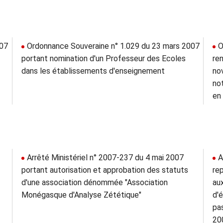
007
Ordonnance Souveraine n° 1.029 du 23 mars 2007
O
portant nomination d'un Professeur des Ecoles
re
dans les établissements d'enseignement
nov
not
en
Arrêté Ministériel n° 2007-237 du 4 mai 2007
A
portant autorisation et approbation des statuts
re
d'une association dénommée "Association
au
Monégasque d'Analyse Zététique"
d'
pa
20