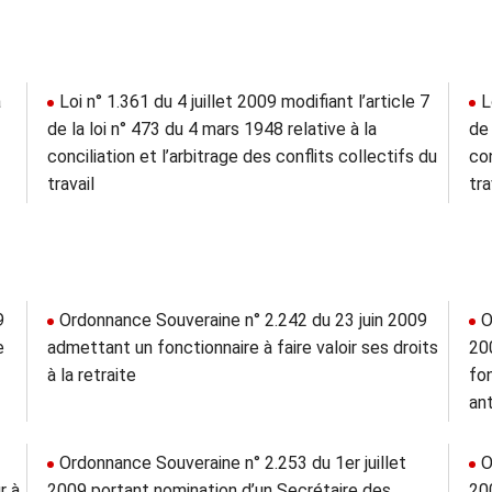
a
Loi n° 1.361 du 4 juillet 2009 modifiant l’article 7
L
de la loi n° 473 du 4 mars 1948 relative à la
de 
conciliation et l’arbitrage des conflits collectifs du
con
travail
tra
9
Ordonnance Souveraine n° 2.242 du 23 juin 2009
O
e
admettant un fonctionnaire à faire valoir ses droits
20
à la retraite
fon
an
Ordonnance Souveraine n° 2.253 du 1er juillet
O
r à
2009 portant nomination d’un Secrétaire des
20