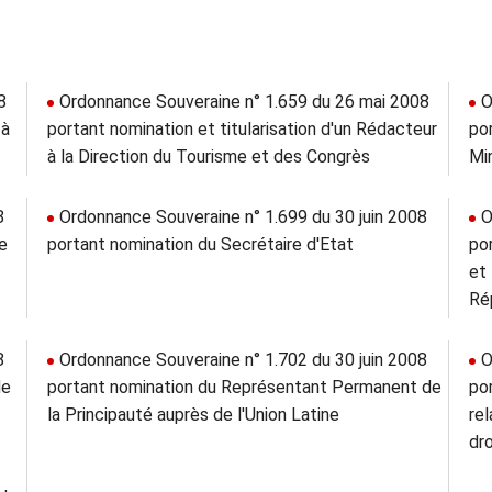
8
Ordonnance Souveraine n° 1.659 du 26 mai 2008
O
 à
portant nomination et titularisation d'un Rédacteur
po
à la Direction du Tourisme et des Congrès
Mi
8
Ordonnance Souveraine n° 1.699 du 30 juin 2008
O
le
portant nomination du Secrétaire d'Etat
po
et
Ré
8
Ordonnance Souveraine n° 1.702 du 30 juin 2008
O
de
portant nomination du Représentant Permanent de
por
la Principauté auprès de l'Union Latine
re
dro