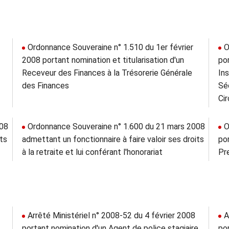
Ordonnance Souveraine n° 1.510 du 1er février
O
2008 portant nomination et titularisation d'un
por
Receveur des Finances à la Trésorerie Générale
In
des Finances
Sé
Cir
008
Ordonnance Souveraine n° 1.600 du 21 mars 2008
O
its
admettant un fonctionnaire à faire valoir ses droits
po
à la retraite et lui conférant l'honorariat
Pr
Arrêté Ministériel n° 2008-52 du 4 février 2008
A
portant nomination d'un Agent de police stagiaire
po