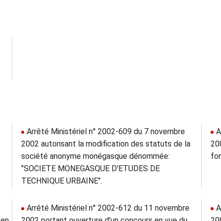
Arrêté Ministériel n° 2002-609 du 7 novembre
A
2002 autorisant la modification des statuts de la
20
société anonyme monégasque dénommée:
fo
"SOCIETE MONEGASQUE D'ETUDES DE
TECHNIQUE URBAINE".
Arrêté Ministériel n° 2002-612 du 11 novembre
A
 en
2002 portant ouverture d'un concours en vue du
20