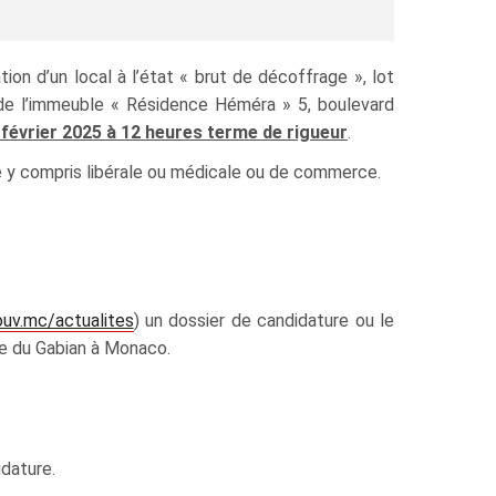
ion d’un local à l’état « brut de décoffrage », lot
B de l’immeuble « Résidence Héméra » 5, boulevard
 février 2025 à 12 heures terme de rigueur
.
le y compris libérale ou médicale ou de commerce.
ouv.mc/actualites
) un dossier de candidature ou le
e du Gabian à Monaco.
dature.