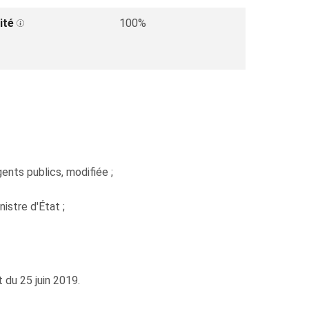
ité
100%
gents publics, modifiée ;
stre d'État ;
t du 25 juin 2019.