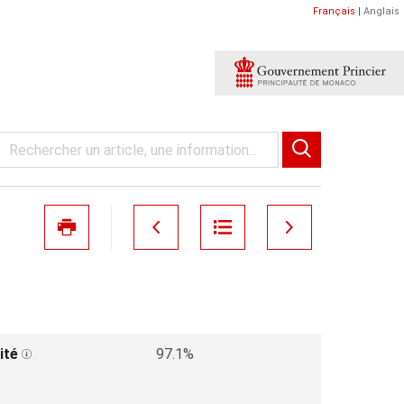
Français
|
Anglais
ité
97.1%