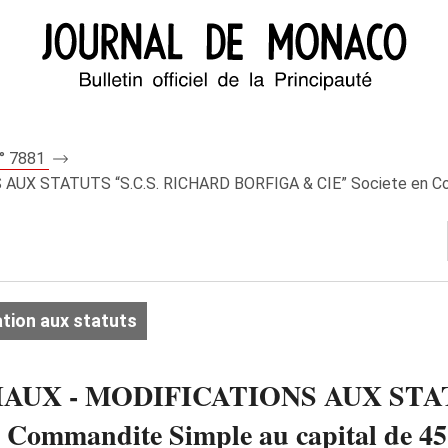
n° 7881
X STATUTS “S.C.S. RICHARD BORFIGA & CIE” Societe en Comm
tion aux statuts
AUX - MODIFICATIONS AUX STAT
mmandite Simple au capital de 45.73