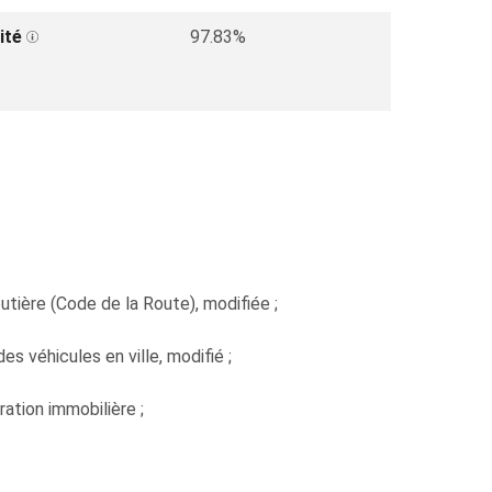
ité
97.83%
tière (Code de la Route), modifiée ;
es véhicules en ville, modifié ;
ation immobilière ;