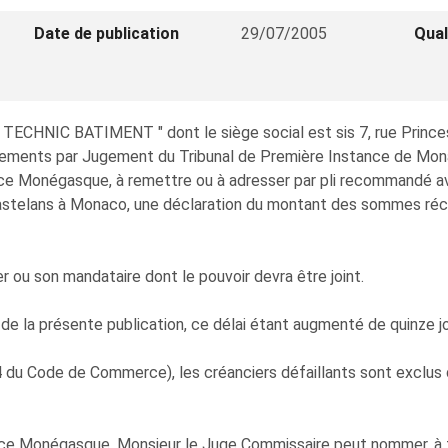
Date de publication
29/07/2005
Qual
TECHNIC BATIMENT " dont le siège social est sis 7, rue Princ
ments par Jugement du Tribunal de Première Instance de Monaco 
e Monégasque, à remettre ou à adresser par pli recommandé av
 Castelans à Monaco, une déclaration du montant des sommes réc
 ou son mandataire dont le pouvoir devra être joint.
s de la présente publication, ce délai étant augmenté de quinze jo
4 du Code de Commerce), les créanciers défaillants sont exclus d
e Monégasque, Monsieur le Juge Commissaire peut nommer, à to