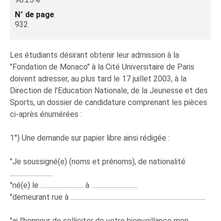
N° de page
932
Les étudiants désirant obtenir leur admission à la
"Fondation de Monaco" à la Cité Universitaire de Paris
doivent adresser, au plus tard le 17 juillet 2003, à la
Direction de l'Education Nationale, de la Jeunesse et des
Sports, un dossier de candidature comprenant les pièces
ci-après énumérées :
1°) Une demande sur papier libre ainsi rédigée :
"Je soussigné(e) (noms et prénoms), de nationalité
.............................
"né(e) le ............................. à ...............................
"demeurant rue à ...........................................................................................
"ai l'honneur de solliciter de votre bienveillance mon