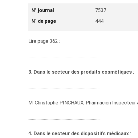
N° journal
7537
N° de page
444
Lire page 362 :
..............................................................................
3. Dans le secteur des produits cosmétiques
:
..............................................................................
M. Christophe PINCHAUX, Pharmacien Inspecteur à 
..............................................................................
4. Dans le secteur des dispositifs médicaux
: