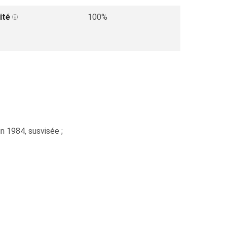
ité
100%
in 1984, susvisée ;