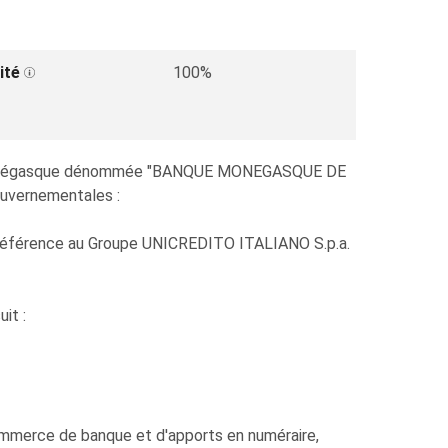
ité
100%
onyme monégasque dénommée "BANQUE MONEGASQUE DE
ouvernementales :
a référence au Groupe UNICREDITO ITALIANO S.p.a.
it :
commerce de banque et d'apports en numéraire,