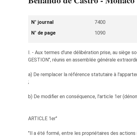
Bellando de Castro - Monaco
N° journal
7400
N° de page
1090
I. - Aux termes d'une délibération prise, au si
GESTION", réunis en assemblée générale extraordina
a) De remplacer la référence statutaire à l'appa
;
b) De modifier en conséquence, l'article 1er (déno
ARTICLE 1er"
"Il a été formé, entre les propriétaires des actio