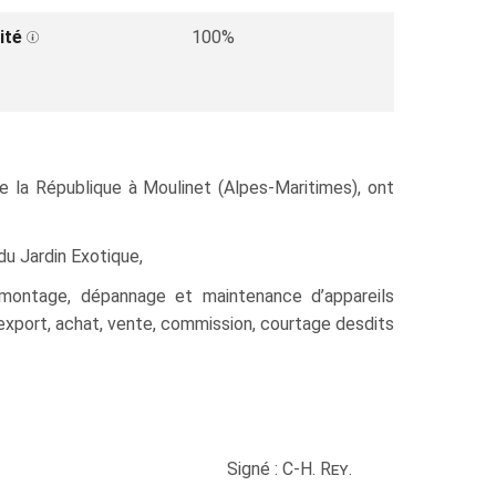
ité
100%
la République à Moulinet (Alpes-Maritimes), ont
du Jardin Exotique,
, montage, dépannage et maintenance d’appareils
-export, achat, vente, commission, courtage desdits
Signé : C-H.
Rey
.