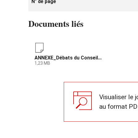
N° de page
Documents liés
ANNEXE_Débats du Conseil...
1,23 MB
Visualiser le 
au format PD