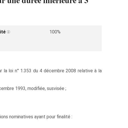
r une durée inférieure à 3
ité
100%
 la loi n° 1.353 du 4 décembre 2008 relative à la
écembre 1993, modifiée, susvisée ;
ns nominatives ayant pour finalité :