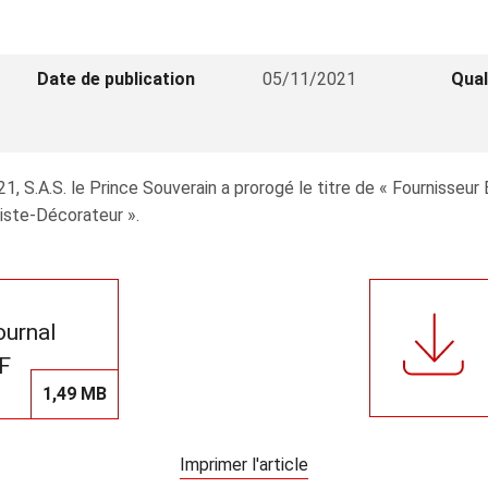
Date de publication
05/11/2021
Qual
, S.A.S. le Prince Souverain a prorogé le titre de « Fournisseur
riste-Décorateur ».
journal
F
1,49 MB
Imprimer l'article