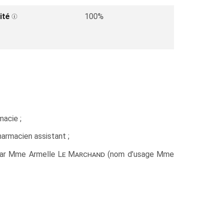
ité
100%
macie ;
harmacien assistant ;
t par Mme Armelle
Le Marchand
(nom d’usage Mme