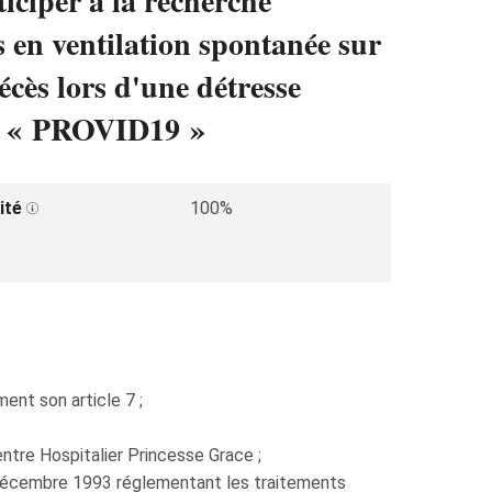
ticiper à la recherche
s en ventilation spontanée sur
écès lors d'une détresse
mé « PROVID19 »
ité
100%
nt son article 7 ;
tre Hospitalier Princesse Grace ;
3 décembre 1993 réglementant les traitements