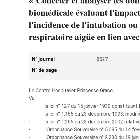
« Collecter et analyser les do
biomédicale évaluant l'impact 
l'incidence de l'intubation ou
respiratoire aigüe en lien a
N° journal
8527
N° de page
Le Centre Hospitalier Princesse Grace,
Vu :
- la loi n° 127 du 15 janvier 1930 constituant l
- la loi n° 1.165 du 23 décembre 1993, modifiée, 
- la loi n° 1.265 du 23 décembre 2002 relative à
- l'Ordonnance Souveraine n° 5.095 du 14 février 
- l'Ordonnance Souveraine n° 2.230 du 19 juin 20