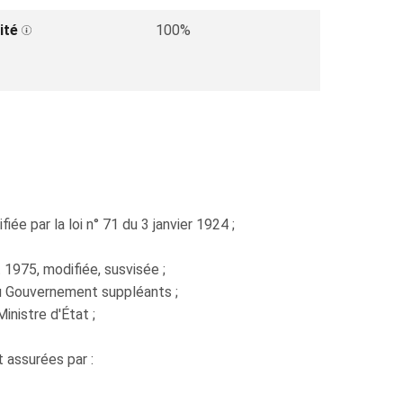
ité
100%
e par la loi n° 71 du 3 janvier 1924 ;
t 1975, modifiée, susvisée ;
u Gouvernement suppléants ;
nistre d'État ;
 assurées par :