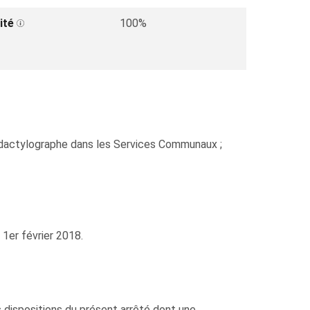
ité
100%
nodactylographe dans les Services Communaux ;
 1er février 2018.
s dispositions du présent arrêté dont une