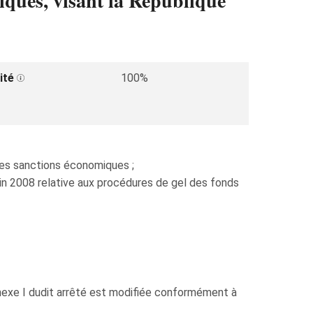
iques, visant la République
ité
100%
des sanctions économiques ;
uin 2008 relative aux procédures de gel des fonds
'annexe I dudit arrêté est modifiée conformément à