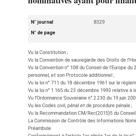
nominatives ayant pour finalit
N° journal
8329
N° de page
Vu la Constitution ;
Vu la Convention de sauvegarde des Droits de l'H
Vu la Convention n° 108 du Conseil de l'Europe du
personnel, et son Protocole additionnel ;
Vu la loi n° 711 du 18 décembre 1961 sur le règleme
Vu la loi n° 1.165 du 23 décembre 1993 relative à l
Vu l'Ordonnance Souveraine n° 2.230 du 19 juin 2009
Vu les Codes civil, pénal et de procédure pénale ;
Vu la Recommandation CM/Rec(2015)5 du Conseil de 
La Commission de Contrôle des Informations Nomi
Préambule
Conformément à l'article 1er alinéa 1er de la loi