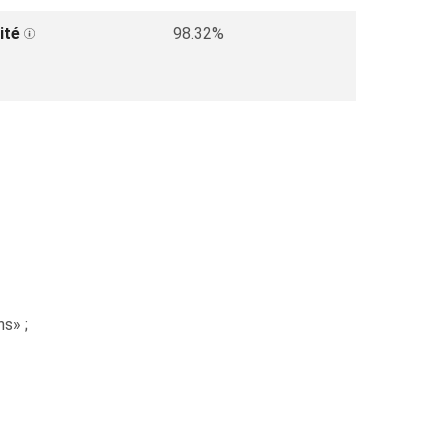
ité
98.32%
s» ;