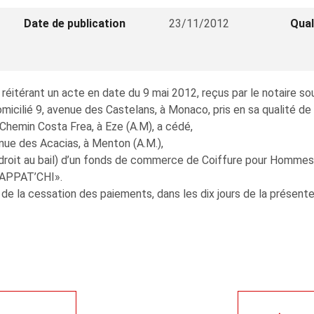
Date de publication
23/11/2012
Qual
éitérant un acte en date du 9 mai 2012, reçus par le notaire so
cilié 9, avenue des Castelans, à Monaco, pris en sa qualité de
hemin Costa Frea, à Eze (A.M), a cédé,
ue des Acacias, à Menton (A.M.),
 le droit au bail) d’un fonds de commerce de Coiffure pour Homm
KAPPAT’CHI».
 de la cessation des paiements, dans les dix jours de la présente 