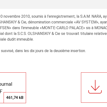
10 novembre 2010, soumis à l’enregistrement, la S.A.M. NARA, ay
HANSKIY & Cie, dénomination commerciale «AV SYSTEM», ayant
FSEN» dans l’immeuble «MONTE-CARLO PALACE» sis à MONACO, 3 
al dont la S.C.S. OLSHANSKIY & Cie se trouvait titulaire relati
iale dudit immeuble.
A susvisé, dans les dix jours de la deuxième insertion.
journal
F
461,74 kB