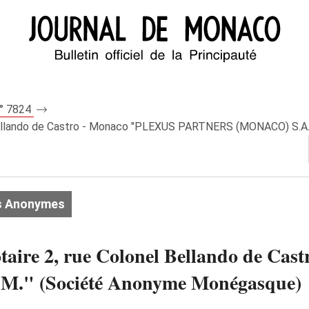
n° 7824
 Bellando de Castro - Monaco "PLEXUS PARTNERS (MONACO) S.
s Anonymes
aire 2, rue Colonel Bellando de Ca
" (Société Anonyme Monégasque)