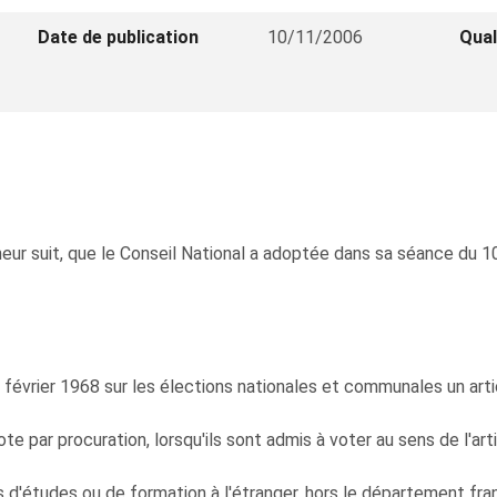
Date de publication
10/11/2006
Qual
neur suit, que le Conseil National a adoptée dans sa séance du 
23 février 1968 sur les élections nationales et communales un artic
te par procuration, lorsqu'ils sont admis à voter au sens de l'art
 d'études ou de formation à l'étranger, hors le département franç