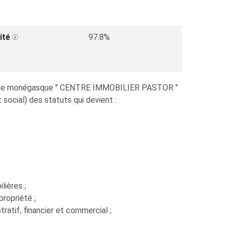
ité
97.8%
anonyme monégasque " CENTRE IMMOBILIER PASTOR "
 social) des statuts qui devient :
lières ;
ropriété ;
ratif, financier et commercial ;