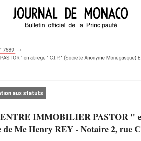
n° 7689
ASTOR " en abrégé " C.I.P. " (Société Anonyme Monégasque) Etu
tion aux statuts
 " CENTRE IMMOBILIER PASTOR " en a
e Me Henry REY - Notaire 2, rue Col