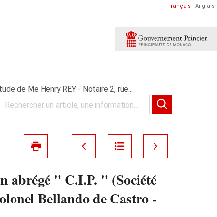
Français
|
Anglais
de de Me Henry REY - Notaire 2, rue...
brégé " C.I.P. " (Société
onel Bellando de Castro -