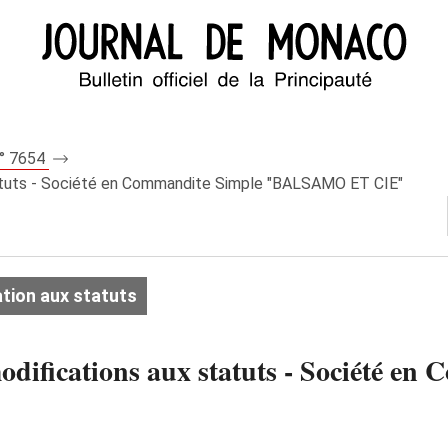
n° 7654
statuts - Société en Commandite Simple "BALSAMO ET CIE"
tion aux statuts
modifications aux statuts - Société e