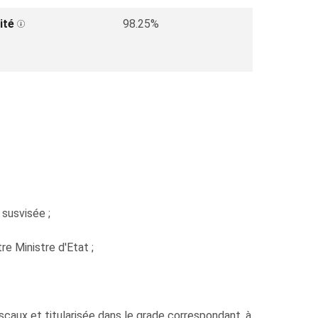
ité
98.25%
 susvisée ;
e Ministre d'Etat ;
aux et titularisée dans le grade correspondant, à