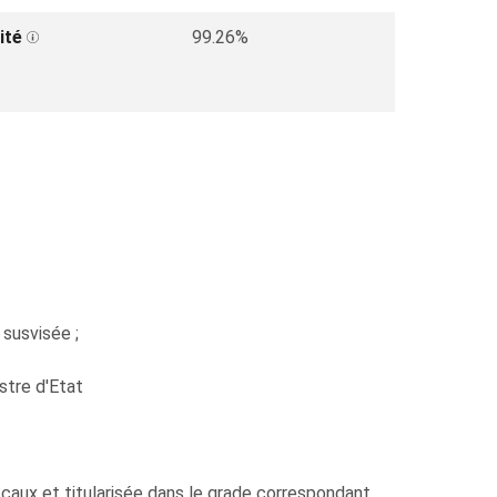
ité
99.26%
 susvisée ;
stre d'Etat
ux et titularisée dans le grade correspondant.