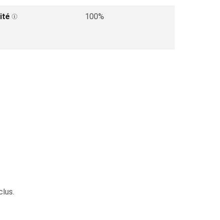
ité
100%
clus.