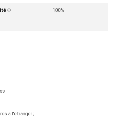
ité
100%
des
es à l'étranger ;