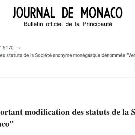
n° 5170
on des statuts de la Société anonyme monégasque dénommée "Ver
portant modification des statuts de l
aco"