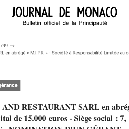
 8799
égé « M.I.P.R. » - Société à Responsabilité Limitée au capital
gérance
D RESTAURANT SARL en abrégé « M
tal de 15.000 euros - Siège social : 7