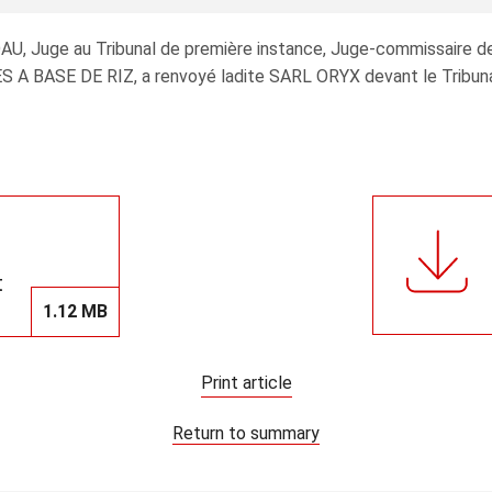
DAU, Juge au Tribunal de première instance, Juge-commissaire 
A BASE DE RIZ, a renvoyé ladite SARL ORYX devant le Tribunal p
t
1.12 MB
Print article
Return to summary