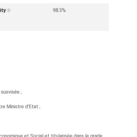
ity
98.3%
 susvisée ;
e Ministre d'Etat ;
omique et Social et titularisée dans le grade