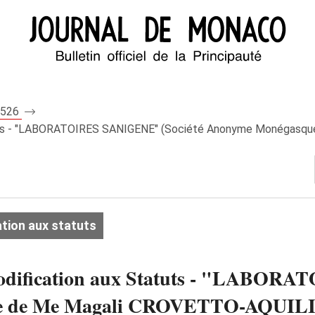
 7526
atuts - "LABORATOIRES SANIGENE" (Société Anonyme Monégasq
tion aux statuts
Modification aux Statuts - "LABOR
 de Me Magali CROVETTO-AQUILINA 