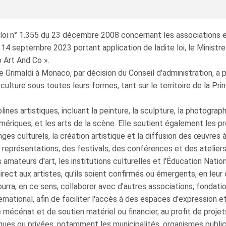
 loi n° 1.355 du 23 décembre 2008 concernant les associations et
 14 septembre 2023 portant application de ladite loi, le Ministre
 Art And Co ».
e Grimaldi à Monaco, par décision du Conseil d'administration, a p
a culture sous toutes leurs formes, tant sur le territoire de la 
nes artistiques, incluant la peinture, la sculpture, la photographie,
numériques, et les arts de la scène. Elle soutient également les 
nges culturels, la création artistique et la diffusion des œuvres 
 représentations, des festivals, des conférences et des ateliers.
 amateurs d'art, les institutions culturelles et l'Éducation Nation
irect aux artistes, qu'ils soient confirmés ou émergents, en le
urra, en ce sens, collaborer avec d'autres associations, fondation
ational, afin de faciliter l'accès à des espaces d'expression et
écénat et de soutien matériel ou financier, au profit de projets 
ques ou privées, notamment les municipalités, organismes public