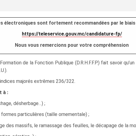
res électroniques sont fortement recommandées par le biais 
https://teleservice.gouv.mc/candidature-fp/
Nous vous remercions pour votre compréhension
rmation de la Fonction Publique (D.R.H.F.F.P.) fait savoir qu’u
U.).
ur indices majorés extrêmes 236/322.
 à :
chage, désherbage…) ;
 formes particulières (taille ornementale) ;
ge des massifs, le ramassage des feuilles, le décapage de la mous