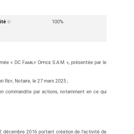
ité
100%
ommée «
DC Family Office
S.A.M. », présentée par le
nri
Rey
, Notaire, le 27 mars 2025 ;
 en commandite par actions, notamment en ce qui
u 2 décembre 2016 portant création de l’activité de