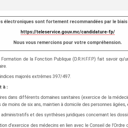
res électroniques sont fortement recommandées par le biais 
https://teleservice.gouv.mc/candidature-fp/
Nous vous remercions pour votre compréhension.
ormation de la Fonction Publique (D.R.H.F.F.P.) fait savoir q
ire.
ur indices majorés extrêmes 397/497.
 à :
ires dans différents domaines sanitaires (exercice de la médeci
 de moins de six ans, maintien à domicile des personnes âgées, e
administratifs et des synthèses juridiques concernant les dossie
tion d’exercice des médecins en lien avec le Conseil de l’Ordre