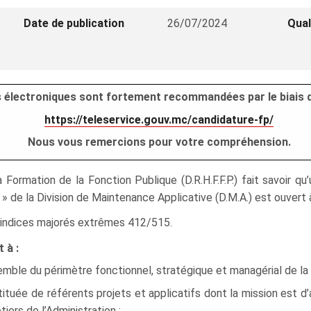
Date de publication
26/07/2024
Qual
es électroniques sont fortement recommandées par le biais d
https://teleservice.gouv.mc/candidature-fp/
Nous vous remercions pour votre compréhension.
Formation de la Fonction Publique (D.R.H.F.F.P.) fait savoir q
 de la Division de Maintenance Applicative (D.M.A.) est ouvert à
ur indices majorés extrêmes 412/515.
 à :
emble du périmètre fonctionnel, stratégique et managérial de la D
tuée de référents projets et applicatifs dont la mission est d’
ers de l’Administration ;