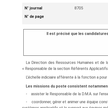
N° journal
8705
N° de page
Il est précisé que les candidatur
La Direction des Ressources Humaines et de la 
« Responsable de la section Référents Applicatifs »
L’échelle indiciaire afférente à la fonction a po
Les missions du poste consistent notamment
- assister le Responsable de la D.M.A. sur l’ens
- coordonner, gérer et animer une équipe consti
systèmes applicatifs et le support aux équipes méti