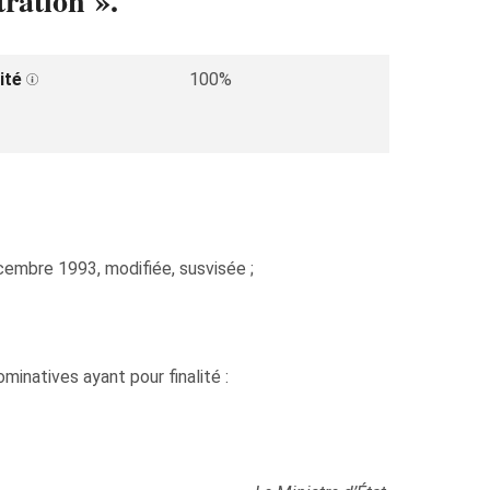
ration ».
ité
100%
écembre 1993, modifiée, susvisée ;
inatives ayant pour finalité :