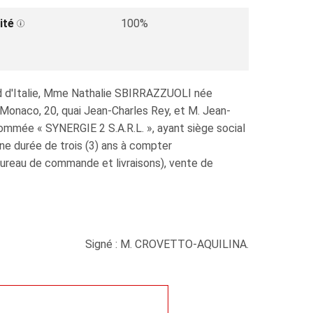
ité
100%
 d'Italie, Mme Nathalie SBIRRAZZUOLI née
Monaco, 20, quai Jean-Charles Rey, et M. Jean-
nommée « SYNERGIE 2 S.A.R.L. », ayant siège social
une durée de trois (3) ans à compter
bureau de commande et livraisons), vente de
Signé : M. CROVETTO-AQUILINA.